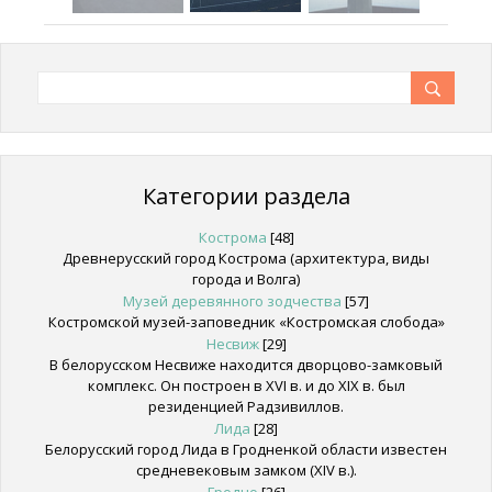
Категории раздела
Кострома
[48]
Древнерусский город Кострома (архитектура, виды
города и Волга)
Музей деревянного зодчества
[57]
Костромской музей-заповедник «Костромская слобода»
Несвиж
[29]
В белорусском Несвиже находится дворцово-замковый
комплекс. Он построен в XVI в. и до XIX в. был
резиденцией Радзивиллов.
Лида
[28]
Белорусский город Лида в Гродненкой области известен
средневековым замком (XIV в.).
Гродно
[26]