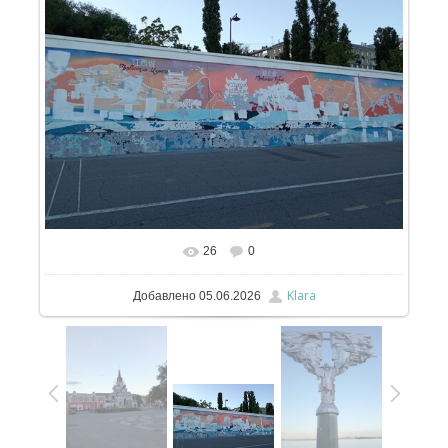
26
0
В реальном размере
1159x869
/ 226.1Kb
Klara
Добавлено
05.06.2026