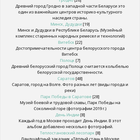
Древний город Гродно в западной части Беларуси это
один из важнейших центров историко-культурного
наследия страны.
Минск, Дудудки
[19]
Минск и Дудудки в Республике Беларусь (Музейный
комплекс старинных народных ремесел и технологий)
Витебск
[22]
Достопримечательности центра белорусского города
Витебск
Полоцк
[7]
Древний белорусский город Полоцк считается колыбелью
белорусской государственности.
Саратов
[48]
Саратов, город на Волге. Фото разных лет (виды города и
реки)
Парк Победы в Саратове
[28]
Музей боевой и трудовой славы, Парк Победы на
Соколиной горе (фотографии 2019 г.)
День Индии
[8]
Каждый год в Москве проходит День Индии. В этот
альбом добавлено несколько фотографий.
Теплостановский лесопарк
[8]
Ландшафтный заказник «Тёплый стан» в Москве