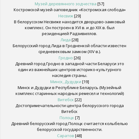
Музей деревянного зодчества
[57]
Костромской музей-заповедник «Костромская слобода»
Несвиж
[29]
В белорусском Несвиже находится дворцово-замковый
комплекс. Он построен в XVI в. и до XIX в. был
резиденцией Радзивиллов.
Лида
[28]
Белорусский город Лида в Гродненкой области известен
средневековым замком (XIV в.).
Гродно
[26]
Древний город Гродно в западной части Беларуси это
один из важнейших центров историко-культурного
наследия страны.
Минск, Дудудки
[19]
Минск и Дудудки в Республике Беларусь (Музейный
комплекс старинных народных ремесел и технологий)
Витебск
[22]
Достопримечательности центра белорусского города
Витебск
Полоцк
[7]
Древний белорусский город Полоцк считается колыбелью
белорусской государственности.
Саратов
[48]