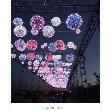
20
0
В реальном размере
683x911
/ 167.4Kb