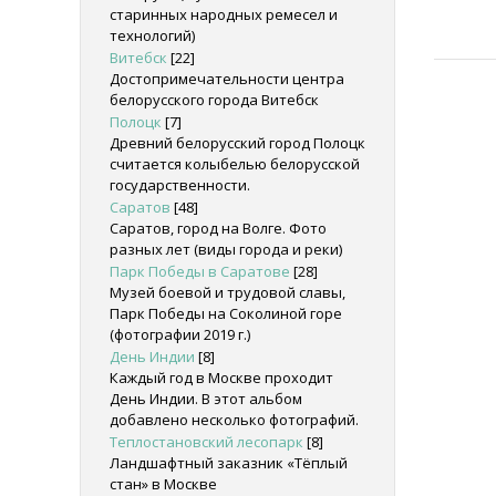
старинных народных ремесел и
технологий)
Витебск
[22]
Достопримечательности центра
белорусского города Витебск
Полоцк
[7]
Древний белорусский город Полоцк
считается колыбелью белорусской
государственности.
Саратов
[48]
Саратов, город на Волге. Фото
разных лет (виды города и реки)
Парк Победы в Саратове
[28]
Музей боевой и трудовой славы,
Парк Победы на Соколиной горе
(фотографии 2019 г.)
День Индии
[8]
Каждый год в Москве проходит
День Индии. В этот альбом
добавлено несколько фотографий.
Теплостановский лесопарк
[8]
Ландшафтный заказник «Тёплый
стан» в Москве