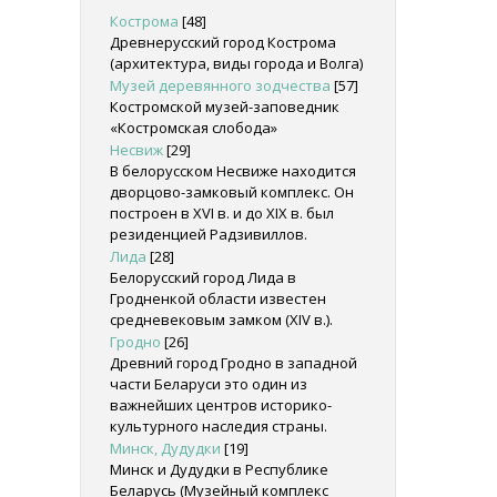
Кострома
[48]
Древнерусский город Кострома
(архитектура, виды города и Волга)
Музей деревянного зодчества
[57]
Костромской музей-заповедник
«Костромская слобода»
Несвиж
[29]
В белорусском Несвиже находится
дворцово-замковый комплекс. Он
построен в XVI в. и до XIX в. был
резиденцией Радзивиллов.
Лида
[28]
Белорусский город Лида в
Гродненкой области известен
средневековым замком (XIV в.).
Гродно
[26]
Древний город Гродно в западной
части Беларуси это один из
важнейших центров историко-
культурного наследия страны.
Минск, Дудудки
[19]
Минск и Дудудки в Республике
Беларусь (Музейный комплекс