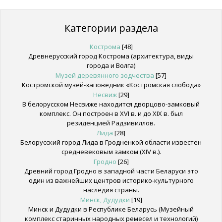
Категории раздела
Кострома
[48]
Древнерусский город Кострома (архитектура, виды
города и Волга)
Музей деревянного зодчества
[57]
Костромской музей-заповедник «Костромская слобода»
Несвиж
[29]
В белорусском Несвиже находится дворцово-замковый
комплекс. Он построен в XVI в. и до XIX в. был
резиденцией Радзивиллов.
Лида
[28]
Белорусский город Лида в Гродненкой области известен
средневековым замком (XIV в.).
Гродно
[26]
Древний город Гродно в западной части Беларуси это
один из важнейших центров историко-культурного
наследия страны.
Минск, Дудудки
[19]
Минск и Дудудки в Республике Беларусь (Музейный
комплекс старинных народных ремесел и технологий)