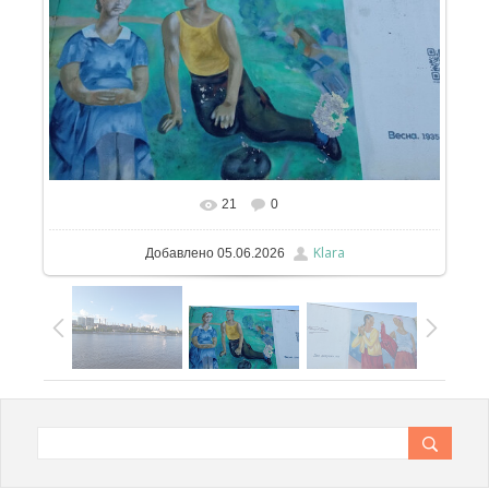
21
0
В реальном размере
1115x640
/ 188.3Kb
Klara
Добавлено
05.06.2026