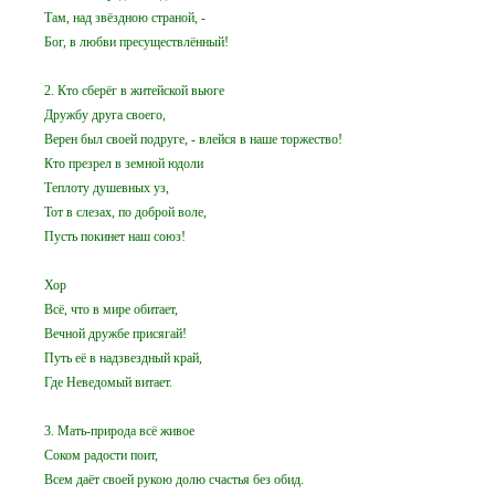
Там, над звёздною страной, -
Бог, в любви пресуществлённый!
2. Кто сберёг в житейской вьюге
Дружбу друга своего,
Верен был своей подруге, - влейся в наше торжество!
Кто презрел в земной юдоли
Теплоту душевных уз,
Тот в слезах, по доброй воле,
Пусть покинет наш союз!
Хор
Всё, что в мире обитает,
Вечной дружбе присягай!
Путь её в надзвездный край,
Где Неведомый витает.
3. Мать-природа всё живое
Соком радости поит,
Всем даёт своей рукою долю счастья без обид.