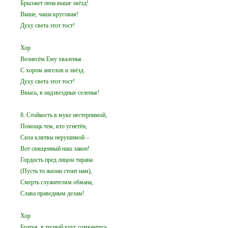
Брызжет пена выше звёзд!
Выше, чаша круговая!
Духу света этот тост!
Хор
Вознесём Ему хваленья
С хором ангелов и звёзд.
Духу света этот тост!
Ввысь, в надзвездные селенья!
8. Стойкость в муке нестерпимой,
Помощь тем, кто угнетён,
Сила клятвы нерушимой –
Вот священный наш закон!
Гордость пред лицом тирана
(Пусть то жизни стоит нам),
Смерть служителям обмана,
Слава праведным делам!
Хор
Братья, в тесный круг сомкнитесь