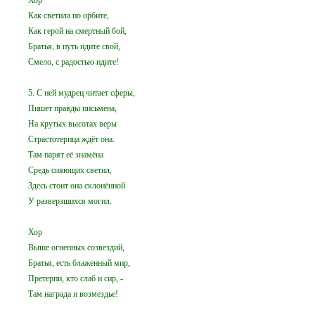
Хор
Как светила по орбите,
Как герой на смертный бой,
Братья, в путь идите свой,
Смело, с радостью идите!
5. С ней мудрец читает сферы,
Пишет правды письмена,
На крутых высотах веры
Страстотерпца ждёт она.
Там парят её знамёна
Средь сияющих светил,
Здесь стоит она склонённой
У разверзшихся могил.
Хор
Выше огненных созвездий,
Братья, есть блаженный мир,
Претерпи, кто слаб и сир, -
Там награда и возмездье!