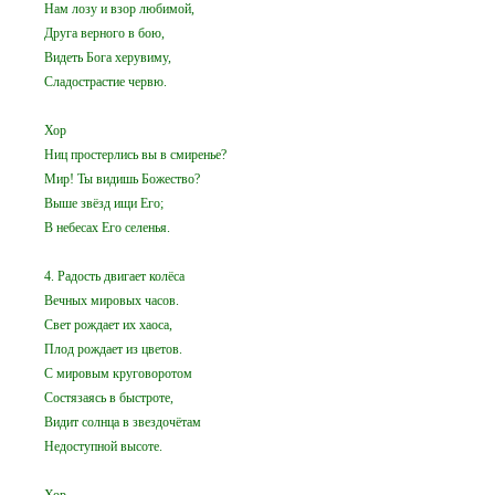
Нам лозу и взор любимой,
Друга верного в бою,
Видеть Бога херувиму,
Сладострастие червю.
Хор
Ниц простерлись вы в смиренье?
Мир! Ты видишь Божество?
Выше звёзд ищи Его;
В небесах Его селенья.
4. Радость двигает колёса
Вечных мировых часов.
Свет рождает их хаоса,
Плод рождает из цветов.
С мировым круговоротом
Состязаясь в быстроте,
Видит солнца в звездочётам
Недоступной высоте.