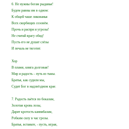
6. Не нужны богам рыданья!
Будем равны им в одном:
К общей чаше ликованья
Всех скорбящих созовём.
Прочь и распри и угрозы!
Не считай врагу обид!
Пусть его не душат слёзы
И печаль не тяготит.
Хор
В пламя, книга долговая!
Мир и радость – путь из тьмы.
Братья, как судили мы,
Судит Бог в надзвёздном крае.
7. Радость льётся по бокалам,
Золотая кровь лозы,
Дарит кротость каннибалам,
Робким силу в час грозы.
Братья, встаньте, - пусть, играя,