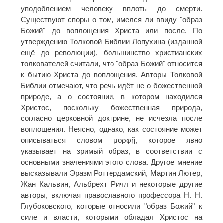
уподоблением человеку вплоть до смерти.
Существуют споры о том, имелся ли ввиду "образ
Божий" до воплощения Христа или после. По
утверждению Толковой Библии Лопухина (изданной
ещё до революции), большинство христианских
толкователей считали, что "образ Божий" относится
к бытию Христа до воплощения. Авторы Толковой
Библии отмечают, что речь идёт не о божественной
природе, а о состоянии, в котором находился
Христос, поскольку божественная природа,
согласно церковной доктрине, не исчезла после
воплощения. Неясно, однако, как состояние может
описываться словом μορφῇ, которое явно
указывает на зримый образ, в соответствии с
основными значениями этого слова. Другое мнение
высказывали Эразм Роттердамский, Мартин Лютер,
Жан Кальвин, Альбрехт Ричл и некоторые другие
авторы, включая православного профессора Н. Н.
Глубоковского, которые относили "образ Божий" к
силе и власти, которыми обладал Христос на