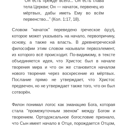
"Он есть прежде всего... Он есть глава
тела Церкви; Он — начаток, первенец из
мёртвых, дабы иметь Ему во всём
первенство..." (Кол. 1:17, 18).
Словом "начаток" переведено греческое ἀρχή,
которое может указывать на начало, первопричину,
основу, а также на власть. В древнегреческой
философии этим словом называли первоэлемент,
из которого всё происходит. По-видимому, в тексте
объединяется идея, что Христос был в начале
творения мира и что он же становится началом
нового творения через воскресение из мёртвых.
Послание прямо не утверждает, что Христос
предвечен, но не утверждает также того, что он был
сотворён.
Филон понимал логос как эманацию Бога, которая
стала "промежуточным звеном" между Богом и
творением. Ортодоксальное богословие признало,
что Сын имеет начало в Отце, порождается Отцом,