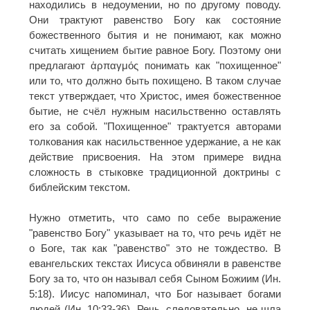
находились в недоумении, но по другому поводу.
Они трактуют равенство Богу как состояние
божественного бытия и не понимают, как можно
считать хищением бытие равное Богу. Поэтому они
предлагают ἁρπαγμός понимать как "похищенное"
или то, что должно быть похищено. В таком случае
текст утверждает, что Христос, имея божественное
бытие, не счёл нужным насильственно оставлять
его за собой. "Похищенное" трактуется авторами
толкования как насильственное удержание, а не как
действие присвоения. На этом примере видна
сложность в стыковке традиционной доктрины с
библейским текстом.
Нужно отметить, что само по себе выражение
"равенство Богу" указывает на то, что речь идёт не
о Боге, так как "равенство" это не тождество. В
евангельских текстах Иисуса обвиняли в равенстве
Богу за то, что он называл себя Сыном Божиим (Ин.
5:18). Иисус напоминал, что Бог называет богами
людей (Ин. 10:33-36). Речь, следовательно, не шла