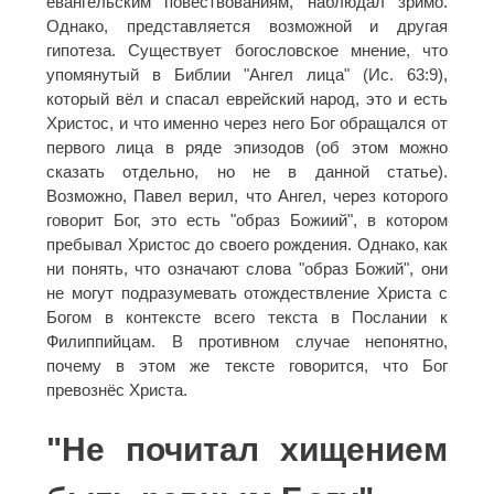
евангельским повествованиям, наблюдал зримо.
Однако, представляется возможной и другая
гипотеза. Существует богословское мнение, что
упомянутый в Библии "Ангел лица" (Ис. 63:9),
который вёл и спасал еврейский народ, это и есть
Христос, и что именно через него Бог обращался от
первого лица в ряде эпизодов (об этом можно
сказать отдельно, но не в данной статье).
Возможно, Павел верил, что Ангел, через которого
говорит Бог, это есть "образ Божиий", в котором
пребывал Христос до своего рождения. Однако, как
ни понять, что означают слова "образ Божий", они
не могут подразумевать отождествление Христа с
Богом в контексте всего текста в Послании к
Филиппийцам. В противном случае непонятно,
почему в этом же тексте говорится, что Бог
превознёс Христа.
"Не почитал хищением