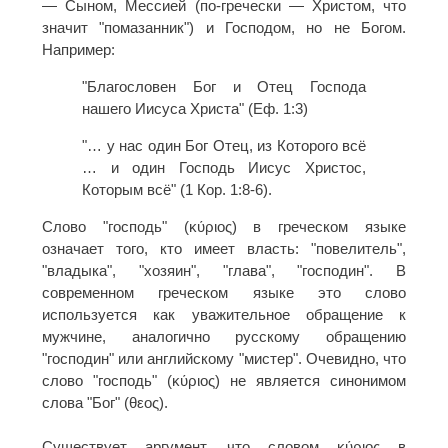
— Сыном, Мессией (по-гречески — Христом, что
значит "помазанник") и Господом, но не Богом.
Например:
"Благословен Бог и Отец Господа
нашего Иисуса Христа" (Еф. 1:3)
"… у нас один Бог Отец, из Которого всё
… и один Господь Иисус Христос,
Которым всё" (1 Кор. 1:8-6).
Слово "господь" (κύριος) в греческом языке
означает того, кто имеет власть: "повелитель",
"владыка", "хозяин", "глава", "господин". В
современном греческом языке это слово
используется как уважительное обращение к
мужчине, аналогично русскому обращению
"господин" или английскому "мистер". Очевидно, что
слово "господь" (κύριος) не является синонимом
слова "Бог" (θεος).
Существует аргумент, что словом κύριος в