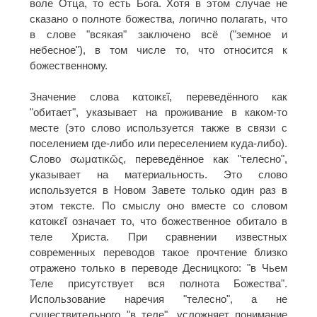
воле Отца, то есть Бога. Хотя в этом случае не
сказано о полноте божества, логично полагать, что
в слове "всякая" заключено всё ("земное и
небесное"), в том числе то, что относится к
божественному.
Значение слова κατοικεῖ, переведённого как
"обитает", указывает на проживание в каком-то
месте (это слово используется также в связи с
поселением где-либо или переселением куда-либо).
Слово σωματικῶς, переведённое как "телесно",
указывает на материальность. Это слово
используется в Новом Завете только один раз в
этом тексте. По смыслу оно вместе со словом
κατοικεῖ означает то, что божественное обитало в
теле Христа. При сравнении известных
современных переводов такое прочтение близко
отражено только в переводе Десницкого: "в Чьем
Теле присутствует вся полнота Божества".
Использование наречия "телесно", а не
существительного "в теле", усложняет понимание