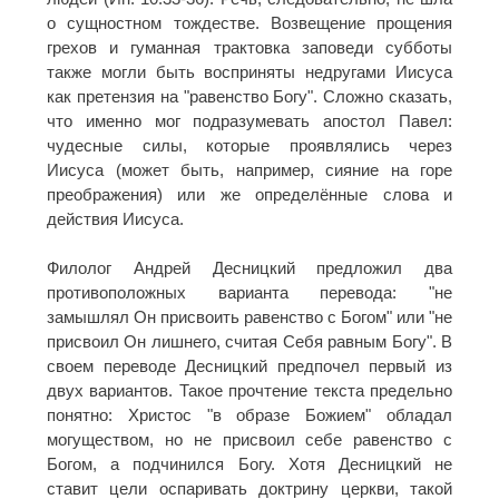
о сущностном тождестве. Возвещение прощения
грехов и гуманная трактовка заповеди субботы
также могли быть восприняты недругами Иисуса
как претензия на "равенство Богу". Сложно сказать,
что именно мог подразумевать апостол Павел:
чудесные силы, которые проявлялись через
Иисуса (может быть, например, сияние на горе
преображения) или же определённые слова и
действия Иисуса.
Филолог Андрей Десницкий предложил два
противоположных варианта перевода: "не
замышлял Он присвоить равенство с Богом" или "не
присвоил Он лишнего, считая Себя равным Богу". В
своем переводе Десницкий предпочел первый из
двух вариантов. Такое прочтение текста предельно
понятно: Христос "в образе Божием" обладал
могуществом, но не присвоил себе равенство с
Богом, а подчинился Богу. Хотя Десницкий не
ставит цели оспаривать доктрину церкви, такой