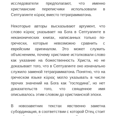
исследователи предполагают, что именно
христианские переписчики использовали в
Септуагинте κύριος вместо тетраграмматона.
Некоторые авторы высказывают аргумент, что
слово κύριος указывает на Бога в Септуагинте в
неканонических книгах, написанных только по-
гречески, которые невозможно сравнить с
еврейским оригиналом. Это может служить
объяснением, почему христиане истолковали слово
как указание на божественность Христа, но не
доказывает того, что в Септуагинте оно изначально
служило заменой тетраграмматона. Понятно, что на
греческом языке κύριος могло указывать в числе
прочих значений на Бога как "господина", но нет
доказательств того, что священное имя
описывалось этим словом до христианской эпохи.
В новозаветних текстах явственно заметна
субординация, в соответствии с которой Отец стоит