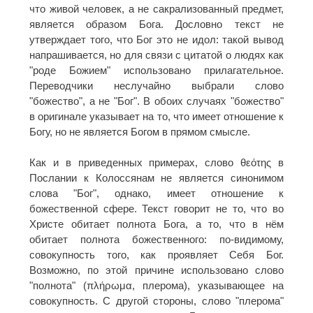
что живой человек, а не сакрализованный предмет,
является образом Бога. Дословно текст не
утверждает того, что Бог это не идол: такой вывод
напрашивается, но для связи с цитатой о людях как
"роде Божием" использовано прилагательное.
Переводчики неслучайно выбрали слово
"божество", а не "Бог". В обоих случаях "божество"
в оригинале указывает на то, что имеет отношение к
Богу, но не является Богом в прямом смысле.
Как и в приведенных примерах, слово θεότης в
Послании к Колоссянам не является синонимом
слова "Бог", однако, имеет отношение к
божественной сфере. Текст говорит не то, что во
Христе обитает полнота Бога, а то, что в нём
обитает полнота божественного: по-видимому,
совокупность того, как проявляет Себя Бог.
Возможно, по этой причине использовано слово
"полнота" (πλήρωμα, плерома), указывающее на
совокупность. С другой стороны, слово "плерома"