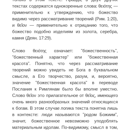
текстах содержатся однокоренные слова: θειότης —
применительно к утверждению, что божество
видимо через рассматривание творений (Рим. 1:20),
и θεῖον — применительно к отрицанию того, что
божество подобно изделиям из золота, серебра,
камня (Деян. 17:29).
Слово θειότης означает: "божественность",
"божественный характер" или "божественная
красота". Понятно, что через рассматривание
творений можно увидеть не Бога в буквальном
смысле, а Его творчество, разум, и, вероятно,
значение "божественная красота" в переводе
Послания к Римлянам было бы вполне уместно.
Слово θεῖον это прилагательное от θεῖος, имеющего
очень много разнообразных значений относящихся
к богам. В этом случае логика текста понятна лишь
в контексте: люди называются "родом Божиим",
значит, божественное невозможно уподоблять
материальным идолам. По-видимому, смысл в том,