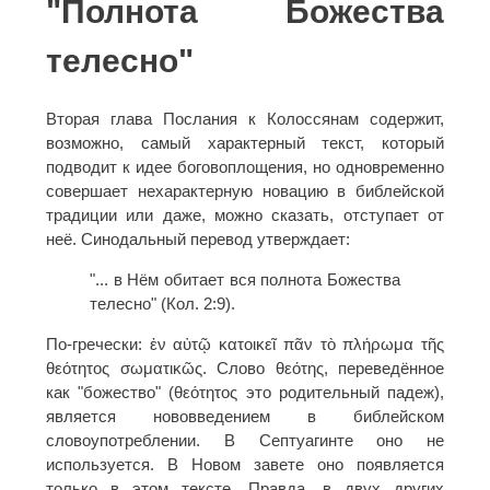
"Полнота Божества
телесно"
Вторая глава Послания к Колоссянам содержит,
возможно, самый характерный текст, который
подводит к идее боговоплощения, но одновременно
совершает нехарактерную новацию в библейской
традиции или даже, можно сказать, отступает от
неё. Синодальный перевод утверждает:
"... в Нём обитает вся полнота Божества
телесно" (Кол. 2:9).
По-гречески: ἐν αὐτῷ κατοικεῖ πᾶν τὸ πλήρωμα τῆς
θεότητος σωματικῶς. Слово θεότης, переведённое
как "божество" (θεότητος это родительный падеж),
является нововведением в библейском
словоупотреблении. В Септуагинте оно не
используется. В Новом завете оно появляется
только в этом тексте. Правда, в двух других