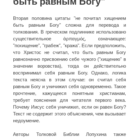
быть равным Богу"
Вторая половина цитаты "не почитал хищением
быть равным Богу" сложна для перевода и
толкования. В греческом подлиннике использовано
существительное ἁρπαγμός, означающее:
"похищение", "грабеж", "кража". Если предположить,
что Христос не считал, что быть равным Богу
равнозначно присвоению себе чужого ("хищению" в
значении воровства), тогда он действительно
воспринимал себя равным Богу. Однако, логика
текста неясна в этом случае: он считал себя
равным Богу и уничижил себя одновременно. Такое
прочтение, кажущееся понятным христианам,
требует пояснения для читателя первого века.
Почему Иисус себя уничижил, если он равен Богу?
Текст не содержит этого объяснения, чем вызывает
недоумение.
Авторы Толковой Библии Лопухина также