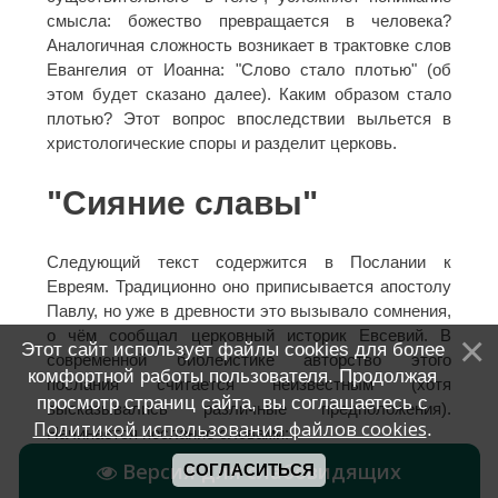
смысла: божество превращается в человека?
Аналогичная сложность возникает в трактовке слов
Евангелия от Иоанна: "Слово стало плотью" (об
этом будет сказано далее). Каким образом стало
плотью? Этот вопрос впоследствии выльется в
христологические споры и разделит церковь.
"Сияние славы"
Следующий текст содержится в Послании к
Евреям. Традиционно оно приписывается апостолу
Павлу, но уже в древности это вызывало сомнения,
о чём сообщал церковный историк Евсевий. В
Этот сайт использует файлы cookies для более
современной библеистике авторство этого
комфортной работы пользователя. Продолжая
послания считается неизвестным (хотя
просмотр страниц сайта, вы соглашаетесь с
высказывались различные предположения).
Политикой использования файлов cookies
.
Начинается послание словами:
Версия для слабовидящих
СОГЛАСИТЬСЯ
"Бог, многократно и многообразно