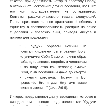
текстов, принадлежность которых апостолу Павлу,
в отличии от нескольких других посланий, носящих
его имя, исследователями не оспаривается.
Контекст рассматриваемого текста следующий:
Павел призывает членов христианской общины к
единству в противоположность распрям на почве
тщеславия и превозношения, приводя Иисуса в
пример для подражания:
"Он, будучи образом Божиим, не
почитал хищением быть равным Богу;
но уничижил Себя Самого, приняв образ
раба, сделавшись подобным человекам
и по виду став как человек; смирил
Себя, быв послушным даже до смерти,
и смерти крестной. Посему и Бог
превознёс Его и дал Ему имя выше
всякого имени ..." (Фил. 2:6-9).
Интерес представляют два утверждения, которые в
синодальном переводе представлены как "будучи