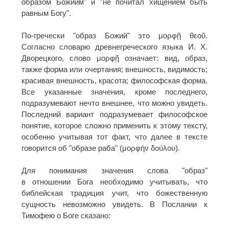
образом Божиим" и "не почитал хищением быть
равным Богу".
По-гречески "образ Божий" это μορφῇ θεοῦ.
Согласно словарю древнегреческого языка И. Х.
Дворецкого, слово μορφῇ означает: вид, образ,
также форма или очертания; внешность, видимость;
красивая внешность, красота; философская форма.
Все указанные значения, кроме последнего,
подразумевают нечто внешнее, что можно увидеть.
Последний вариант подразумевает философское
понятие, которое сложно применить к этому тексту,
особенно учитывая тот факт, что далее в тексте
говорится об "образе раба" (μορφὴν δούλου).
Для понимания значения слова "образ"
в отношении Бога необходимо учитывать, что
библейская традиция учит, что божественную
сущность невозможно увидеть. В Послании к
Тимофею о Боге сказано: