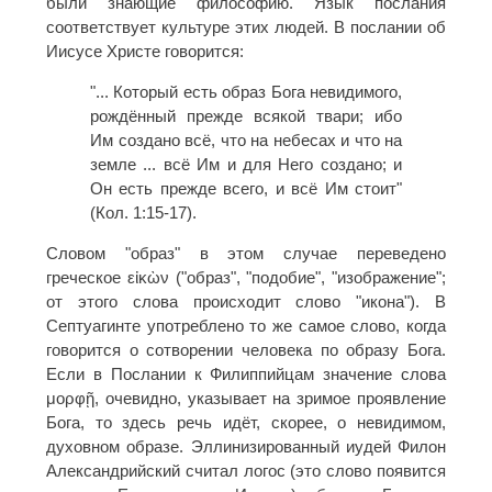
были знающие философию. Язык послания
соответствует культуре этих людей. В послании об
Иисусе Христе говорится:
"... Который есть образ Бога невидимого,
рождённый прежде всякой твари; ибо
Им создано всё, что на небесах и что на
земле ... всё Им и для Него создано; и
Он есть прежде всего, и всё Им стоит"
(Кол. 1:15-17).
Словом "образ" в этом случае переведено
греческое εἰκὼν ("образ", "подобие", "изображение";
от этого слова происходит слово "икона"). В
Септуагинте употреблено то же самое слово, когда
говорится о сотворении человека по образу Бога.
Если в Послании к Филиппийцам значение слова
μορφῇ, очевидно, указывает на зримое проявление
Бога, то здесь речь идёт, скорее, о невидимом,
духовном образе. Эллинизированный иудей Филон
Александрийский считал логос (это слово появится