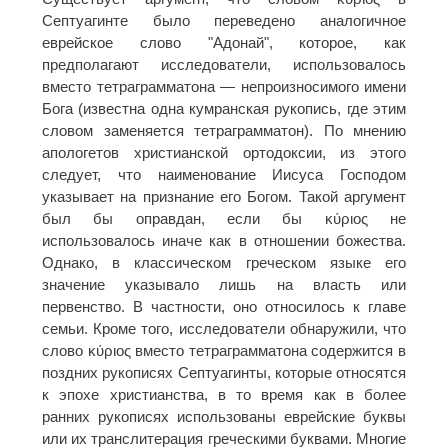
Септуагинте было переведено аналогичное
еврейское слово "Адонай", которое, как
предполагают исследователи, использовалось
вместо тетраграмматона — непроизносимого имени
Бога (известна одна кумранская рукопись, где этим
словом заменяется тетраграмматон). По мнению
апологетов христианской ортодоксии, из этого
следует, что наименование Иисуса Господом
указывает на признание его Богом. Такой аргумент
был бы оправдан, если бы κύριος не
использовалось иначе как в отношении божества.
Однако, в классическом греческом языке его
значение указывало лишь на власть или
первенство. В частности, оно относилось к главе
семьи. Кроме того, исследователи обнаружили, что
слово κύριος вместо тетраграмматона содержится в
поздних рукописях Септуагинты, которые относятся
к эпохе христианства, в то время как в более
ранних рукописях использованы еврейские буквы
или их транслитерация греческими буквами. Многие