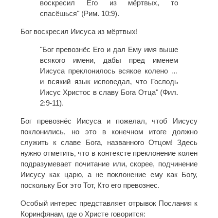
воскресил Его из мёртвых, то
спасёшься" (Рим. 10:9).
Бог воскресил Иисуса из мёртвых!
"Бог превознёс Его и дал Ему имя выше
всякого имени, дабы пред именем
Иисуса преклонилось всякое колено …
и всякий язык исповедал, что Господь
Иисус Христос в славу Бога Отца" (Фил.
2:9-11).
Бог превознёс Иисуса и пожелал, чтоб Иисусу
поклонились, но это в конечном итоге должно
служить к славе Бога, названного Отцом! Здесь
нужно отметить, что в контексте преклонение колен
подразумевает почитание или, скорее, подчинение
Иисусу как царю, а не поклонение ему как Богу,
поскольку Бог это Тот, Кто его превознес.
Особый интерес представляет отрывок Послания к
Коринфянам, где о Христе говорится: