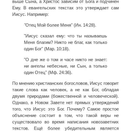
выше Сына, а Христос зависим от Бога и подчинен
Ему. В евангельских текстах это утверждает сам
Иисус. Например:
"
Отец Мой более Меня" (Ин. 14:28).
"Иисус сказал ему: что ты называешь
Меня благим? Никто не благ, как только
один Бог" (Мар. 10:18).
"О дне же о том и часе никто не знает:
ни ангелы небесные, ни Сын, а только
один Отец" (Мф. 24:36).
По мнению христианских богословов, Иисус говорит
такие слова как человек, а не как Бог, обладая
двумя природами (божественной и человеческой).
Однако, в Новом Завете нет прямых утверждений
того, что Иисус это Бог. Почему? Самое простое
объяснение состоит в том, что такой веры не
существовало во время написания новозаветних
текстов. Ещё более убедительным является