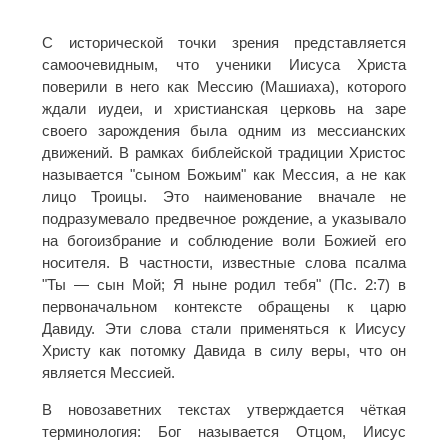
С исторической точки зрения представляется
самоочевидным, что ученики Иисуса Христа
поверили в него как Мессию (Машиаха), которого
ждали иудеи, и христианская церковь на заре
своего зарождения была одним из мессианских
движений. В рамках библейской традиции Христос
называется "сыном Божьим" как Мессия, а не как
лицо Троицы. Это наименование вначале не
подразумевало предвечное рождение, а указывало
на богоизбрание и соблюдение воли Божией его
носителя. В частности, известные слова псалма
"Ты — сын Мой; Я ныне родил тебя" (Пс. 2:7) в
первоначальном контексте обращены к царю
Давиду. Эти слова стали применяться к Иисусу
Христу как потомку Давида в силу веры, что он
является Мессией.
В новозаветних текстах утверждается чёткая
терминология: Бог называется Отцом, Иисус