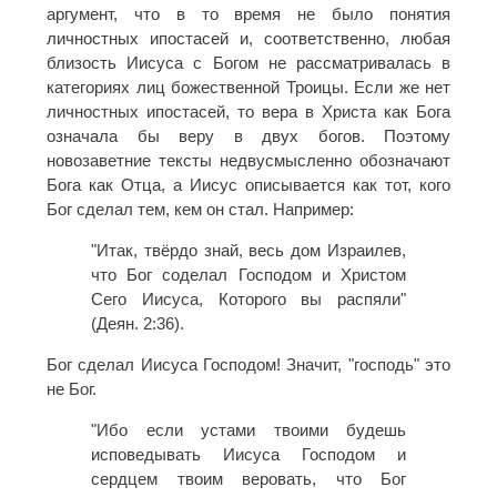
аргумент, что в то время не было понятия
личностных ипостасей и, соответственно, любая
близость Иисуса с Богом не рассматривалась в
категориях лиц божественной Троицы. Если же нет
личностных ипостасей, то вера в Христа как Бога
означала бы веру в двух богов. Поэтому
новозаветние тексты недвусмысленно обозначают
Бога как Отца, а Иисус описывается как тот, кого
Бог сделал тем, кем он стал. Например:
"Итак, твёрдо знай, весь дом Израилев,
что Бог соделал Господом и Христом
Сего Иисуса, Которого вы распяли"
(Деян. 2:36).
Бог сделал Иисуса Господом! Значит, "господь" это
не Бог.
"Ибо если устами твоими будешь
исповедывать Иисуса Господом и
сердцем твоим веровать, что Бог