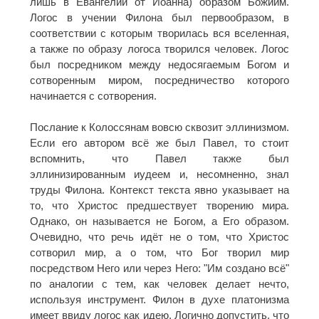
лишь в Евангелии от Иоанна) образом Божиим.
Логос в учении Филона был первообразом, в
соответствии с которым творилась вся вселенная,
а также по образу логоса творился человек. Логос
был посредником между недосягаемым Богом и
сотворенным миром, посредничество которого
начинается с сотворения.
Послание к Колоссянам вовсю сквозит эллинизмом.
Если его автором всё же был Павел, то стоит
вспомнить, что Павел также был
эллинизированным иудеем и, несомненно, знал
труды Филона. Контекст текста явно указывает на
то, что Христос предшествует творению мира.
Однако, он называется не Богом, а Его образом.
Очевидно, что речь идёт не о том, что Христос
сотворил мир, а о том, что Бог творил мир
посредством Него или через Него: "Им создано всё"
по аналогии с тем, как человек делает нечто,
используя инструмент. Филон в духе платонизма
имеет ввиду логос как идею. Логично допустить, что