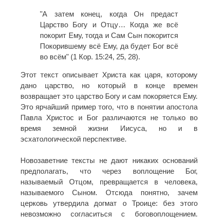
"А затем конец, когда Он предаст
Царство Богу и Отцу… Когда же всё
покорит Ему, тогда и Сам Сын покорится
Покорившему всё Ему, да будет Бог всё
во всём" (1 Кор. 15:24, 25, 28).
Этот текст описывает Христа как царя, которому
дано царство, но который в конце времен
возвращает это царство Богу и сам покоряется Ему.
Это ярчайший пример того, что в понятии апостола
Павла Христос и Бог различаются не только во
время земной жизни Иисуса, но и в
эсхатологической перспективе.
Новозаветние тексты не дают никаких оснований
предполагать, что через воплощение Бог,
называемый Отцом, превращается в человека,
называемого Сыном. Отсюда понятно, зачем
церковь утвердила догмат о Троице: без этого
невозможно согласиться с боговоплощением.